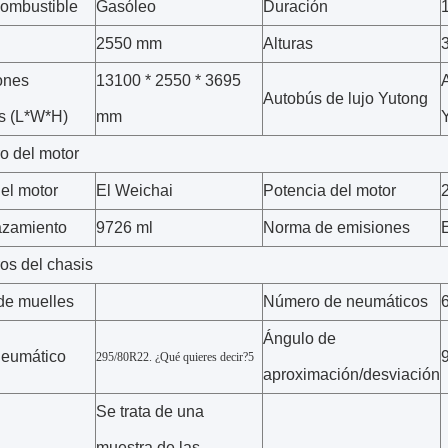
combustible
Gasóleo
Duración
2550 mm
Alturas
ones
13100 * 2550 * 3695
Autobús de lujo Yutong
s (L*W*H)
mm
o del motor
el motor
El Weichai
Potencia del motor
azamiento
9726 ml
Norma de emisiones
os del chasis
de muelles
Número de neumáticos
Ángulo de
neumático
9
295/80R22. ¿Qué quieres decir?5
aproximación/desviación
Se trata de una
muestra de las