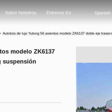
Sobre Nosotros
Éntrenos En
Spanish
Contacto Con
>
Autobús de lujo Yutong 56 asientos modelo ZK6137 doble eje traser
ntos modelo ZK6137
ag suspensión