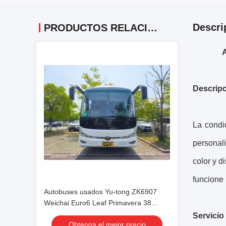
Descri
PRODUCTOS RELACIONADOS
A
Descripc
La condi
personal
color y d
funcione
Autobuses usados Yu-tong ZK6907
Weichai Euro6 Leaf Primavera 38
asientos 2023 Año Lux Transporte con
Servicio
Obtenga el mejor precio
aire acondicionado Para traslado o