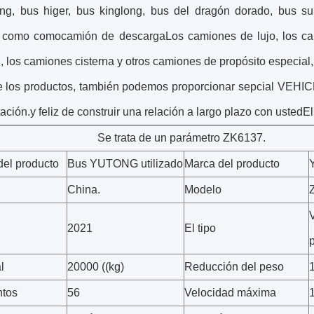
ng, bus higer, bus kinglong, bus del dragón dorado, bus su
 como como
camión de descarga
Los camiones de lujo, los c
 los camiones cisterna y otros camiones de propósito especial, 
de los productos, también podemos proporcionar sepcial 
ación.y feliz de construir una relación a largo plazo con ustedE
Se trata de un parámetro ZK6137.
el producto
Bus YUTONG utilizado
Marca del producto
China.
Modelo
2021
El tipo
l
20000 ((kg)
Reducción del peso
ntos
56
Velocidad máxima