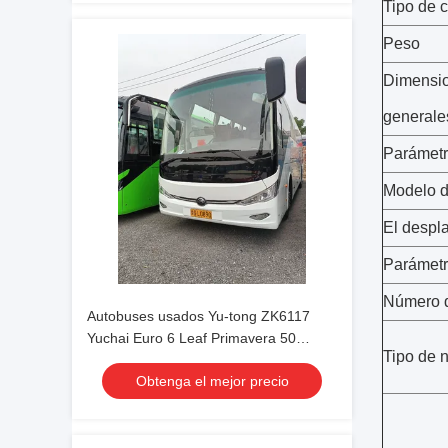
Tipo de 
Peso
Dimensi
generale
Parámetr
Modelo d
El despl
Parámetr
Número 
Autobuses usados Yu-tong ZK6117
Yuchai Euro 6 Leaf Primavera 50
Tipo de 
asientos 2023 Año Transporte de lujo
Obtenga el mejor precio
con aire acondicionado Para traslado o
larga distancia