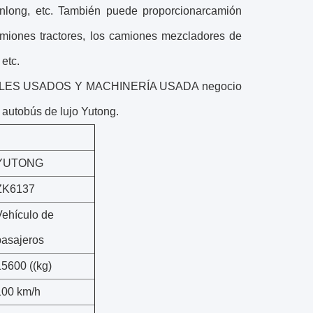
nlong, etc. También puede proporcionar
camión
amiones tractores, los camiones mezcladores de
etc.
VEHICLES USADOS Y MACHINERÍA USADA negocio
l autobús de lujo Yutong.
YUTONG
ZK6137
Vehículo de
pasajeros
15600 ((kg)
100 km/h