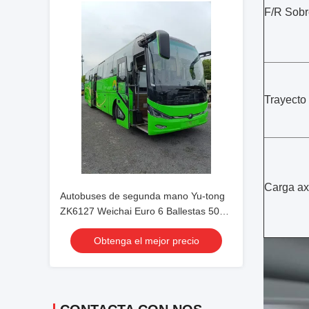
F/R Sobr
Trayecto 
Carga ax
Autobuses de segunda mano Yu-tong
ZK6127 Weichai Euro 6 Ballestas 50
Plazas Lujo 2023 Año Transporte con
Obtenga el mejor precio
Aire Acondicionado para Traslados o
Larga Distancia