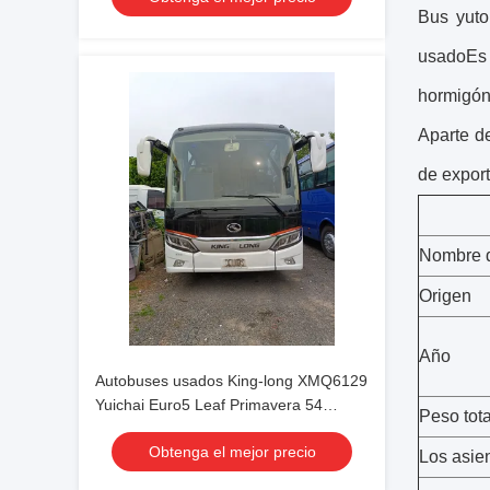
Bus yuto
larga distancia
usado
Es
hormigón,
Aparte 
de export
Nombre d
Origen
Año
Autobuses usados King-long XMQ6129
Yuichai Euro5 Leaf Primavera 54
Peso tota
asientos 2021 Año Lux Transporte con
Obtenga el mejor precio
aire acondicionado para traslado o
Los asie
larga distancia