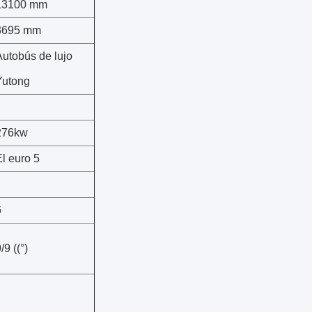
13100 mm
3695 mm
Autobús de lujo
Yutong
276kw
El euro 5
6
/9 ((°)