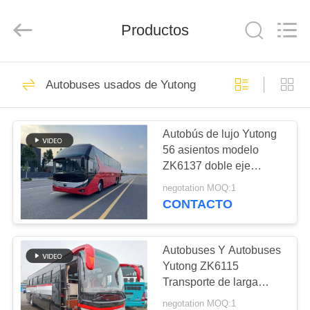
2026
ZHENGZHOU
COOPER
Productos
INDUSTRY
CO.,
LTD..
All
Rights
HOGAR
160
Reserved.
Autobuses usados de Yutong
Autobús usado del
PRODUCTOS
práctico de costa
Autobús de lujo Yutong
56 asientos modelo
SOBRE
ZK6137 doble eje
NOSOTROS
trasero 2021 año airbag
negotation MOQ:1
suspensión
CONTACTO
908
VIAJE
Autobuses usados
DE
Autobuses Y Autobuses
Yutong ZK6115
LA
de Yutong
Transporte de larga
FÁBRICA
distancia 59 asientos
negotation MOQ:1