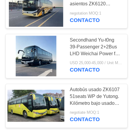
MAPA
asientos ZK6120
asientos de negocios
DEL
negotation MOQ:1
Airbag suspensión 2023
CONTACTO
289
SITIO
año
Camión volquete
POLÍTICA
Secondhand Yu-t0ng
usado
39-Passenger 2+2Bus
DE
LHD Weichai Power for
PRIVACIDAD
Travel Agency
USD 25,000-45,000 / Unit MOQ:1 unidad
Enterprise Long-
CONTACTO
distance Shuttle
391
Autobús usado ZK6107
Autobús usado del
51seats WP de Yutong.
Kilómetro bajo usado
coche
motor posterior del bus
negotiate MOQ:1
turístico
CONTACTO