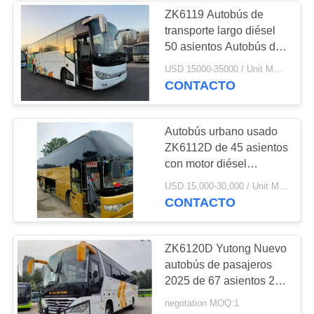
ZK6119 Autobús de
transporte largo diésel
226
50 asientos Autobús de
segunda mano Vehículo
USD 15000-35000 / Unit MOQ:1 unidad
Bus turístico usado
de pasajeros a la venta
CONTACTO
Autobús urbano usado
ZK6112D de 45 asientos
con motor diésel
Autobús de larga
128
USD 15,000-30,000 / Unit MOQ:1 unidad
distancia para el
CONTACTO
Camión de carga
transporte público
africano
usado
ZK6120D Yutong Nuevo
autobús de pasajeros
2025 de 67 asientos 2 +
3 Diseño Dos puertas de
negotation MOQ:1
pasajeros y 1 puerta del