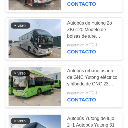
2016 Año Diseño diesel
CONTACTO
LHD
CONTROL
DE
Autobús de Yutong 2o
199
CALIDAD
ZK6120 Modelo de
bolsas de aire
Mini autobús usado
Transporte de pasajeros
negotation MOQ:1
ÉNTRENOS
de carretera 50 asientos
CONTACTO
2021 Año Vehículos de
EN
Hajj
CONTACTO
Autobús urbano usado
CON
de GNC Yutong eléctrico
y híbrido de GNC 23
189
asientos 77 pasajeros
PIDA
negotation MOQ:1
Camión usado del
Nigeria África
CONTACTO
UNA
Occidental
tractor
CITA
Autobús Yutong de lujo
2+1 Autobús Yutong 31