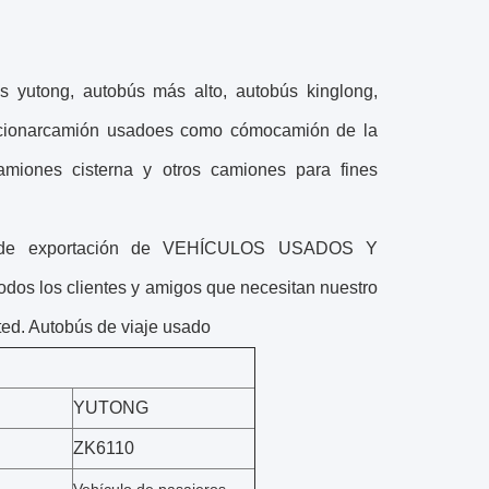
s yutong, autobús más alto, autobús kinglong,
ionar
camión usado
es como cómo
camión de la
amiones cisterna y otros camiones para fines
ios de exportación de VEHÍCULOS USADOS Y
s los clientes y amigos que necesitan nuestro
sted. Autobús de viaje usado
YUTONG
ZK6110