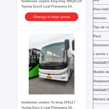
Año
Autobuses usados King-long XMQ6129
Yuichai Euro5 Leaf Primavera 54
Peso total
asientos 2021 Año Lux Transporte con
Obtenga el mejor precio
aire acondicionado para traslado o
Asientos
larga distancia
Tipo de c
Peso
Dimension
x ancho x 
PARÁMET
Modelo de
Desplaza
PARÁMET
Número de
Autobuses usados Yu-tong ZK6117
Yuchai Euro 6 Leaf Primavera 50