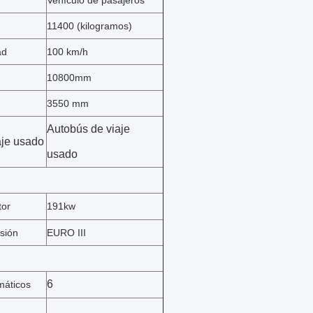
Vehículo de pasajeros
11400 (kilogramos)
ad
100 km/h
10800mm
3550 mm
Autobús de viaje
aje usado
usado
tor
191kw
sión
EURO III
6
áticos