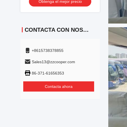
Obtenga el mejor precio
Aire Acondicionado para Traslados o
Larga Distancia
CONTACTA CON NOSOTROS
+8615738378855
Sales13@zzcooper.com
86-371-61656353
Contacta ahora