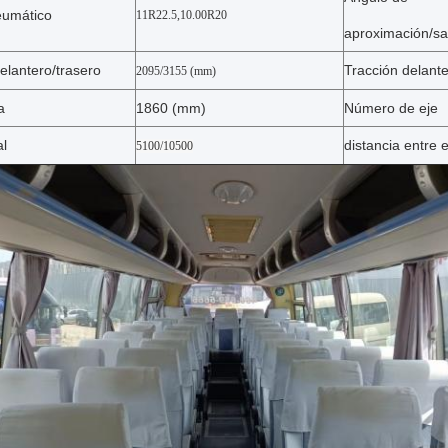
eumático
11R22.5,10.00R20
aproximación/sa
elantero/trasero
Tracción delant
2095/3155 (mm)
a
1860 (mm)
Número de eje
al
distancia entre 
5100/10500