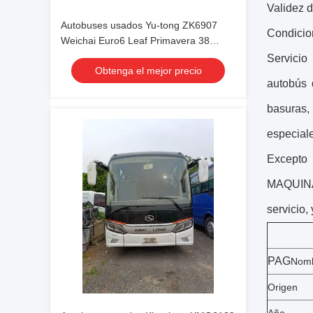
Validez d
Autobuses usados Yu-tong ZK6907
Condicion
Weichai Euro6 Leaf Primavera 38
asientos 2023 Año Lux Transporte con
Servicio
Obtenga el mejor precio
aire acondicionado Para traslado o
autobús 
larga distancia
basura
s,
especiale
Excepto
MAQUINAR
servicio,
PAG
Nomb
Origen