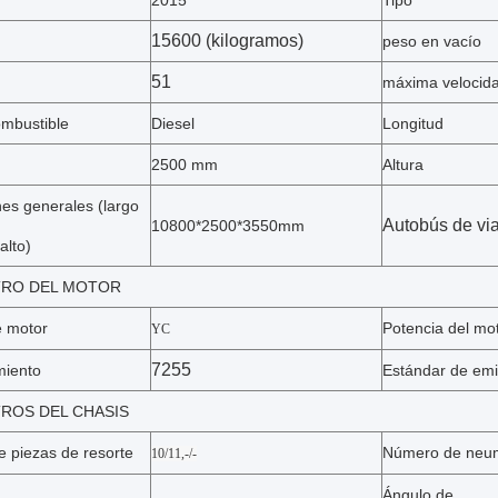
2015
Tipo
15600 (kilogramos)
peso en vacío
51
máxima velocid
ombustible
Diesel
Longitud
2500 mm
Altura
es generales (largo
Autobús de vi
10800*2500*3550mm
alto)
RO DEL MOTOR
 motor
Potencia del mo
YC
7255
miento
Estándar de emi
ROS DEL CHASIS
 piezas de resorte
Número de neum
10/11,-/-
Ángulo de