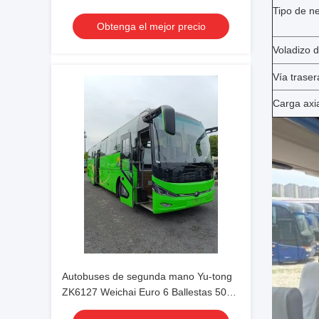
Tipo de n
asientos 2023 Año Transporte de lujo
Obtenga el mejor precio
con aire acondicionado Para traslado o
larga distancia
Voladizo d
Vía traser
Carga axi
Autobuses de segunda mano Yu-tong
ZK6127 Weichai Euro 6 Ballestas 50
Plazas Lujo 2023 Año Transporte con