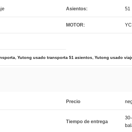
aje
Asientos:
51
MOTOR:
YC
,
,
ansporta
Yutong usado transporta 51 asientos
Yutong usado viaj
Precio
neg
30-
Tiempo de entrega
bal