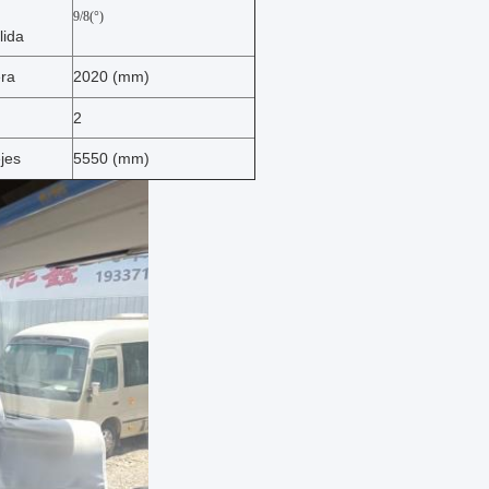
9/8(°)
lida
era
2020 (mm)
2
ejes
5550 (mm)