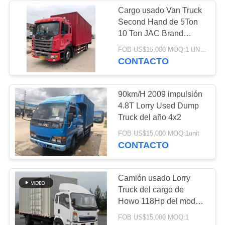
Cargo usado Van Truck
Second Hand de 5Ton
10 Ton JAC Brand
Second Hand 4x2 LHD
FOB US$15,000 MOQ:1 UNIDAD
2016 años
CONTACTO
90km/H 2009 impulsión
4.8T Lorry Used Dump
Truck del año 4x2
FOB US$15,000 MOQ:1unit
CONTACTO
Camión usado Lorry
Truck del cargo de
Howo 118Hp del modo
de la impulsión de Howo
FOB US$15,000 MOQ:1
Sinotruk 4x2