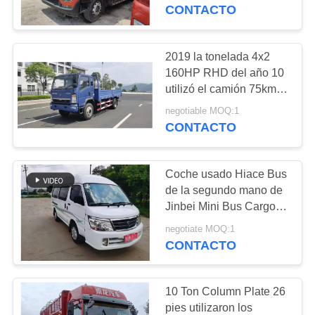
metros de alta cabina
CONTACTO
larga Dongfeng Van
CONTROL
Truck del tejado
DE
2019 la tonelada 4x2
CALIDAD
160HP RHD del año 10
utilizó el camión 75km/H
del cargo
negotiable MOQ:1
ÉNTRENOS
CONTACTO
EN
CONTACTO
Coche usado Hiace Bus
CON
de la segundo mano de
Jinbei Mini Bus Cargo
Van 8seater 2017
PIDA
negotiate MOQ:1
CONTACTO
UNA
CITA
10 Ton Column Plate 26
pies utilizaron los