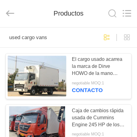
2026
ZHENGZHOU
COOPER
Productos
INDUSTRY
CO.,
LTD..
All
Rights
HOGAR
Reserved.
used cargo vans
PRODUCTOS
El cargo usado acarrea
la marca de Dirve
SOBRE
HOWO de la mano
NOSOTROS
izquierda del modo de la
negotiable MOQ:1
impulsión del camión
CONTACTO
refrigerado 4×2 del ³ de
VIAJE
los 10m de la capacidad
DE
de cargamento
Caja de cambios rápida
usada de Cummins
LA
Engine 245 HP de los
FÁBRICA
camiones del cargo 10
negotiable MOQ:1