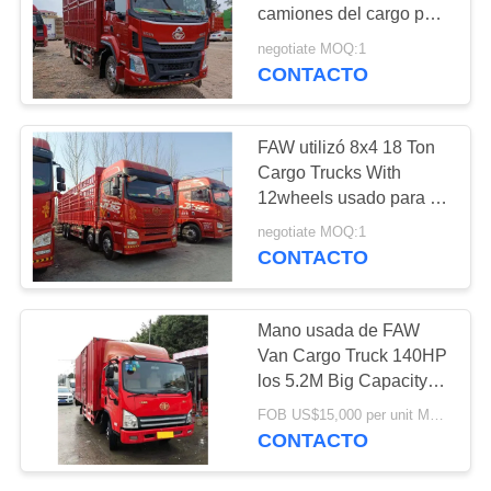
MAPA
camiones del cargo para
el negocio del transporte
DEL
negotiate MOQ:1
en buenas condiciones
CONTACTO
SITIO
POLÍTICA
FAW utilizó 8x4 18 Ton
Cargo Trucks With
DE
12wheels usado para el
PRIVACIDAD
uso del cargo en buenas
negotiate MOQ:1
condiciones
CONTACTO
Mano usada de FAW
Van Cargo Truck 140HP
los 5.2M Big Capacity
4x2 segundo 2018 años
FOB US$15,000 per unit MOQ:1 unidad
CONTACTO