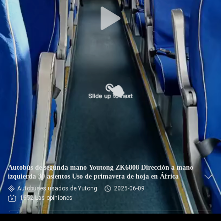
CONTROL
DE
CALIDAD
ÉNTRENOS
EN
CONTACTO
CON
PIDA
Autobús de segunda mano Youtong ZK6808 Dirección a mano
UNA
izquierda 30 asientos Uso de primavera de hoja en África
Autobuses usados de Yutong
2025-06-09
CITA
1652 Las opiniones