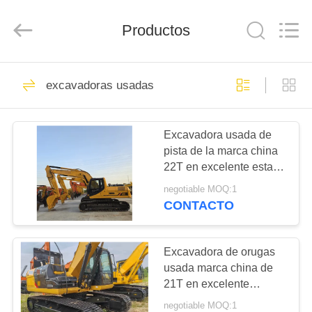
2026
ZHENGZHOU
COOPER
Productos
INDUSTRY
CO.,
LTD..
All
Rights
HOGAR
160
Reserved.
excavadoras usadas
Autobús usado del
PRODUCTOS
práctico de costa
Excavadora usada de
pista de la marca china
SOBRE
22T en excelente estado
NOSOTROS
capacidad 1.1m3
negotiable MOQ:1
potencia nominal 112kW
CONTACTO
para la construcción
907
VIAJE
Autobuses usados
DE
Excavadora de orugas
usada marca china de
LA
de Yutong
21T en excelente
FÁBRICA
estado, capacidad 1m³,
negotiable MOQ:1