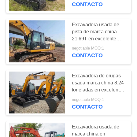
potencia nominal 103kW
CONTACTO
para construcción
CONTROL
DE
Excavadora usada de
199
CALIDAD
pista de marca china
21.69T en excelente
Mini autobús usado
estado capacidad 1m3
negotiable MOQ:1
ÉNTRENOS
potencia nominal 104kW
CONTACTO
para la construcción
EN
CONTACTO
Excavadora de orugas
CON
usada marca china 8.24
toneladas en excelente
189
estado capacidad 0.3m³
PIDA
negotiable MOQ:1
Camión usado del
potencia nominal
CONTACTO
UNA
54.3kW para
tractor
construcción
CITA
Excavadora usada de
marca china en