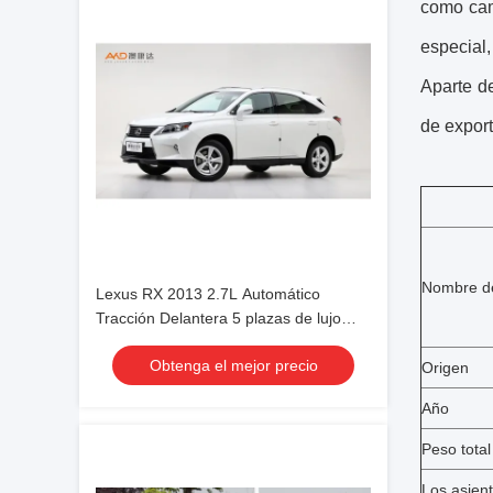
como cam
especial
Aparte 
de export
Nombre de
Lexus RX 2013 2.7L Automático
Tracción Delantera 5 plazas de lujo
usado y asequible para uso familiar
Obtenga el mejor precio
Origen
Año
Peso total
Los asien