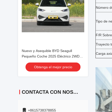
Número d
Tipo de n
F/R Sobre
Trayecto t
Nuevo y Asequible BYD Seagull
Carga axi
Pequeño Coche 2025 Eléctrico 2WD
Para Exportación para Uso Familiar
Obtenga el mejor precio
CONTACTA CON NOSOTROS
+8615738378855