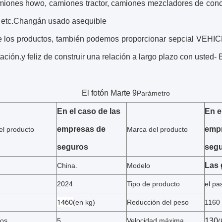
iones howo, camiones tractor, camiones mezcladores de concr
, etc.Changán usado asequible
de los productos, también podemos proporcionar sepcial 
ación.y feliz de construir una relación a largo plazo con usted- 
El fotón
Marte 9
Parámetro
En el caso de las
En e
empresas de
emp
l producto
Marca del producto
seguros
seg
Las 
China.
Modelo
2024
Tipo de producto
el pa
1460
(en kg)
Reducción del peso
1160 
130
tos
5
Velocidad máxima
(