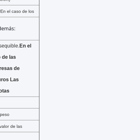
0
En el caso de los
demás:
sequible.
En el
 de las
resas de
uros
Las
otas
 peso
 valor de las