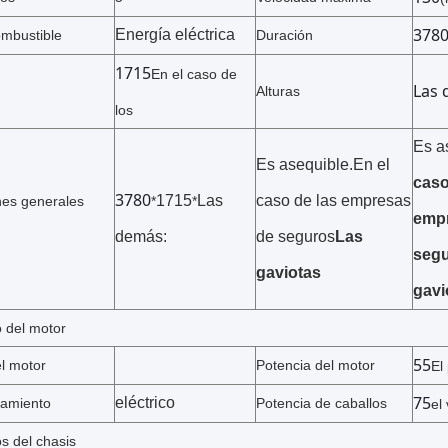
378
Energía eléctrica
ombustible
Duración
1715
En el caso de
Las 
Alturas
los
Es a
Es asequible.
En el
caso
3780
1715
Las
caso de las empresas
es generales
*
*
emp
demás:
de seguros
Las
seg
gaviotas
gavi
 del motor
55
l motor
Potencia del motor
El
75
eléctrico
zamiento
Potencia de caballos
el
s del chasis