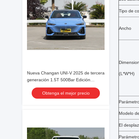
Tipo de c
Ancho
Dimension
Nueva Changan UNI-V 2025 de tercera
(L*W*H)
generación 1.5T 500Bar Edición
deportiva premium para exportación
Obtenga el mejor precio
para uso familiar
Parámetro
Modelo de
El despla
Parámetro