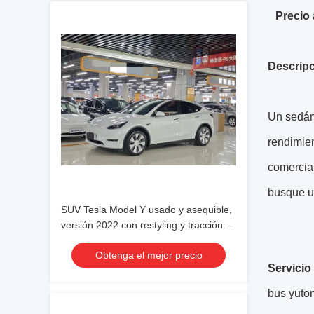
Precio
Descripc
Un sedán 
rendimien
comercia
busque un
SUV Tesla Model Y usado y asequible,
versión 2022 con restyling y tracción
trasera, ideal para familias
Obtenga el mejor precio
Servicio
bus yuto