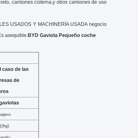
eto, camiones cisterna,y otros camiones de uso
VEHICLES USADOS Y MACHINERÍA USADA negocio
Es asequible.
BYD Gaviota Pequeño coche
l caso de las
resas de
uros
gaviotas
sajero
((kg)
km/h)