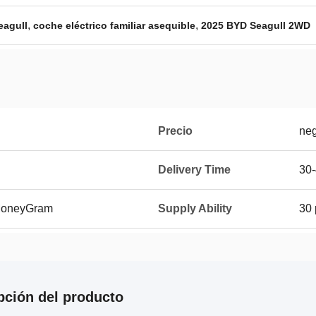
,
,
eagull
coche eléctrico familiar asequible
2025 BYD Seagull 2WD
Precio
neg
Delivery Time
30-
 MoneyGram
Supply Ability
30 
pción del producto