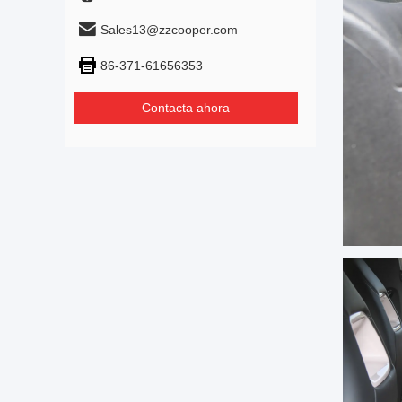
Sales13@zzcooper.com
86-371-61656353
Contacta ahora