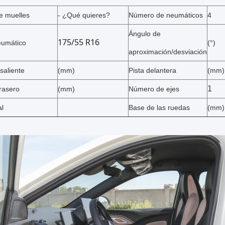
e muelles
- ¿Qué quieres?
Número de neumáticos
4
Ángulo de
175/55 R16
eumático
(°)
aproximación/desviación
saliente
(mm)
Pista delantera
(mm)
1
rasero
(mm)
Número de ejes
al
Base de las ruedas
(mm)