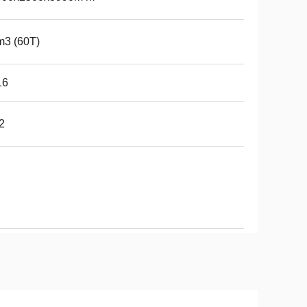
m3 (60T)
16
2