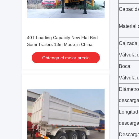
Capacida
Material 
40T Loading Capacity New Flat Bed
Calzada
Semi Trailers 13m Made in China
Válvula 
Obtenga el mejor precio
Boca
Válvula 
Diámetro
descarg
Longitud
descarg
Descarga