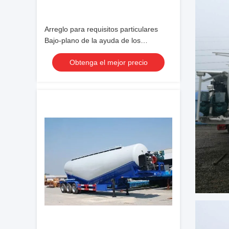
Arreglo para requisitos particulares
Bajo-plano de la ayuda de los
remolques 3axle 4axle 6axle de la
Obtenga el mejor precio
segunda mano semi