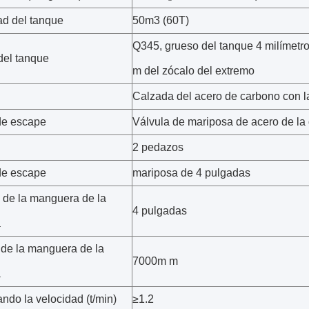
d del tanque
50m3 (60T)
Q345, grueso del tanque 4 milímetr
del tanque
m del zócalo del extremo
Calzada del acero de carbono con l
de escape
Válvula de mariposa de acero de la
2 pedazos
de escape
mariposa de 4 pulgadas
 de la manguera de la
4 pulgadas
a
 de la manguera de la
7000m m
a
ndo la velocidad (t/min)
≥1.2