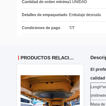
Cantidad de orden mínima
1 UNIDAD
Detalles de empaquetado
Embalaje desnuda
Condiciones de pago
T/T
Descri
PRODUCTOS RELACIONADOS
El prof
calidad
Lengh*wid
(milímetr
Masa de 