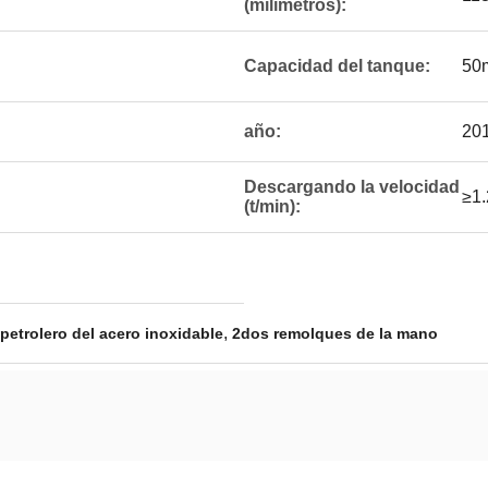
(milímetros):
Capacidad del tanque:
50
año:
20
Descargando la velocidad
≥1.
(t/min):
,
etrolero del acero inoxidable
2dos remolques de la mano