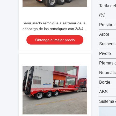
Tarifa de
(%)
Semi usado remolque a estrenar de la
Presión c
descarga de los remolques con 2/3/4
Árbol
de los árboles hechos en la carga de
Obtenga el mejor precio
China 60 toneladas
Suspens
Pivote
Piernas d
Neumáti
Borde
ABS
Sistema e