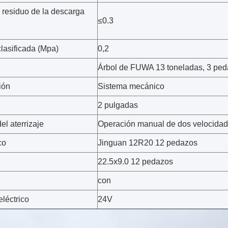
l residuo de la descarga
≤0.3
lasificada (Mpa)
0,2
Árbol de FUWA 13 toneladas, 3 pe
ión
Sistema mecánico
2 pulgadas
el aterrizaje
Operación manual de dos velocida
co
Jinguan 12R20 12 pedazos
22.5x9.0 12 pedazos
con
léctrico
24V