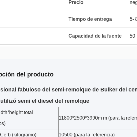
Precio
neg
Tiempo de entrega
5- 
Capacidad de la fuente
50 
pción del producto
esional fabuloso del semi-remolque de Bulker del ce
 utilizó semi el diesel del remolque
th*height total
11800*2500*3990m m (para la refer
os)
Cerb (kilogramo)
10500 (para la referencia)