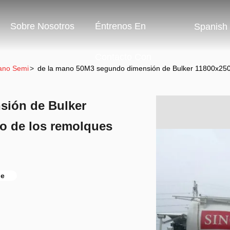
Sobre Nosotros
Éntrenos En
Spanish
Contacto Con
ano Semi
>
de la mano 50M3 segundo dimensión de Bulker 11800x25
sión de Bulker
o de los remolques
le