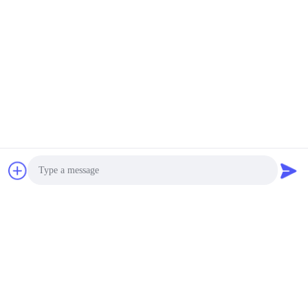
Photo
Video Call
Audio Call