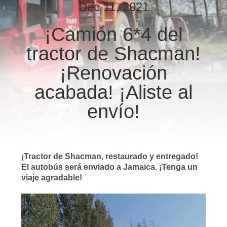
Dec 11, 2021
CONTROL
¡Camión 6*4 del
DE
tractor de Shacman!
CALIDAD
¡Renovación
ÉNTRENOS
acabada! ¡Aliste al
EN
envío!
CONTACTO
CON
¡Tractor de Shacman, restaurado y entregado!
PIDA
El autobús será enviado a Jamaica. ¡Tenga un
viaje agradable!
UNA
CITA