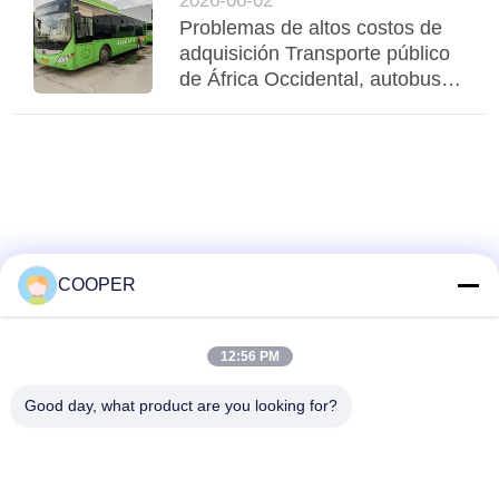
2026-06-02
estabiliza la región
Problemas de altos costos de
adquisición Transporte público
de África Occidental, autobuses
híbridos usados de Yutong
CNG sirven a Nigeria
Transporte urbano
COOPER
12:56 PM
Good day, what product are you looking for?