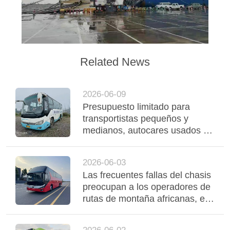
Related News
2026-06-09
Presupuesto limitado para
transportistas pequeños y
medianos, autocares usados de
Yutong rentables para apoyar el
funcionamiento estable de la
2026-06-03
flota
Las frecuentes fallas del chasis
preocupan a los operadores de
rutas de montaña africanas, el
autobús Yutong con suspensión
neumática de tres ejes