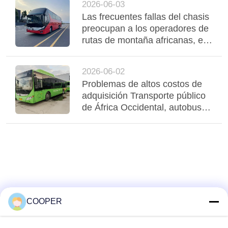
2026-06-03
flota
Las frecuentes fallas del chasis
preocupan a los operadores de
rutas de montaña africanas, el
autobús Yutong con suspensión
neumática de tres ejes
2026-06-02
estabiliza la región
Problemas de altos costos de
adquisición Transporte público
de África Occidental, autobuses
híbridos usados de Yutong
CNG sirven a Nigeria
Transporte urbano
COOPER