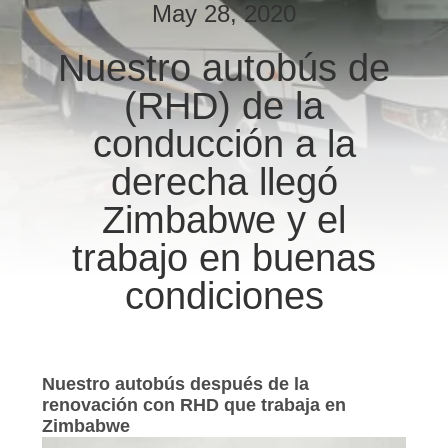
May 28, 2020
CONTROL
Nuestro autobús de
DE
(RHD) de la
CALIDAD
conducción a la
ÉNTRENOS
derecha llegó
EN
Zimbabwe y el
CONTACTO
trabajo en buenas
CON
condiciones
PIDA
UNA
Nuestro autobús después de la
CITA
renovación con RHD que trabaja en
Zimbabwe