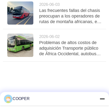
funcionamiento estable de la
2026-06-03
flota
Las frecuentes fallas del chasis
preocupan a los operadores de
rutas de montaña africanas, el
autobús Yutong con suspensión
neumática de tres ejes
2026-06-02
estabiliza la región
Problemas de altos costos de
adquisición Transporte público
de África Occidental, autobuses
híbridos usados de Yutong
CNG sirven a Nigeria
Transporte urbano
COOPER